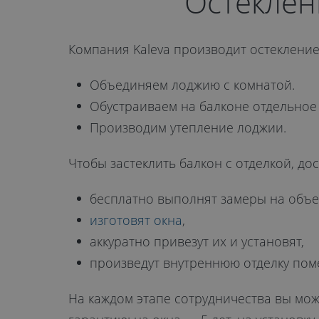
лоджий в Об
Остеклен
от 12 500 руб.
Компания Kaleva производит остекление
Объединяем лоджию с комнатой.
Обустраиваем на балконе отдельно
Производим утепление лоджии.
ОТПРАВИТЬ
Чтобы застеклить балкон с отделкой, до
Даю
согласие на обработку
бесплатно выполнят замеры на объек
персональных данных
. С
политикой
изготовят окна
,
обработки персональных данных
аккуратно привезут их и установят,
ознакомлен.
произведут внутреннюю отделку пом
На каждом этапе сотрудничества вы мо