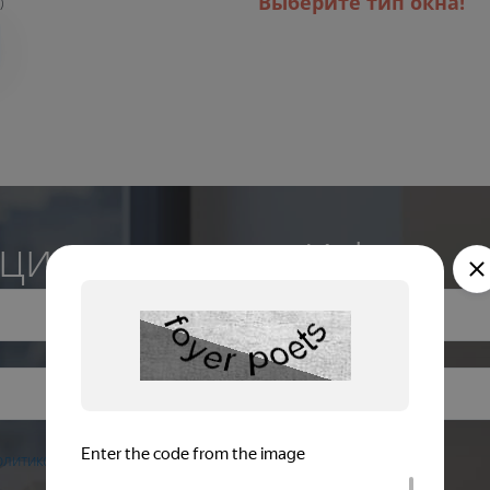
Выберите тип окна!
)
цию эксперта Kaleva
олитикой обработки персональных данных
ознакомлен.