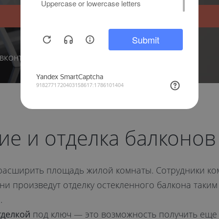
УЗНАТЬ ПОДРОБНЕЕ
ВКОНТАКТЕ
ие и отделка балконов
расширить площадь жилой комнаты. Сотрудники ко
ни произведут отделку остекленного балкона таким
.
тделкой
под ключ — это возможность получить еще 