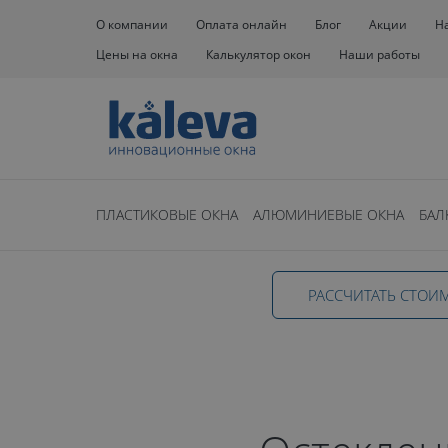
О компании
Оплата онлайн
Блог
Акции
Н
Цены на окна
Калькулятор окон
Наши работы
Окна
Окна на балкон
Отделка
ПЛАСТИКОВЫЕ ОКНА
АЛЮМИНИЕВЫЕ ОКНА
БАЛ
Остекление 
РАССЧИТАТЬ СТОИ
отделка балк