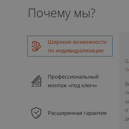
Почему мы?
Широкие возможности
по индивидуализации
Ш
п
Профессиональный
В
монтаж «под ключ»
п
ш
о
Расширенная гарантия
д