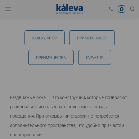
Раздвижные окна в Обнинске
КАЛЬКУЛЯТОР
ПРИМЕРЫ РАБОТ
от 28 050 руб.
ПРЕИМУЩЕСТВА
ГАРАНТИЯ
ОТПРАВИТЬ
Раздвижные окна — это конструкции, которые позволяют
Даю
согласие на обработку персональных данных
. С
рационально использовать полезную площадь
политикой обработки персональных данных
ознакомлен.
помещения. При открывании створки не потребуется
дополнительного пространства, что удобно при частом
проветривании.