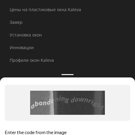
Цены на пластиковые окна Kaleva
Замер
Установка окон
Инновации
Профили окон Kaleva
Принимаем к оплате:
E-mail рассылка