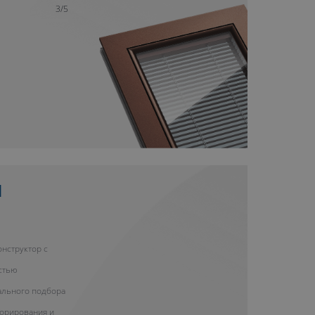
3/5
Н
нструктор с
стью
ального подбора
корирования и