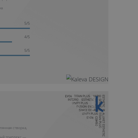
на
5/5
4/5
5/5
10 ЛЕТ ГАРАНТИИ
лянная створка,
ый триплекс —