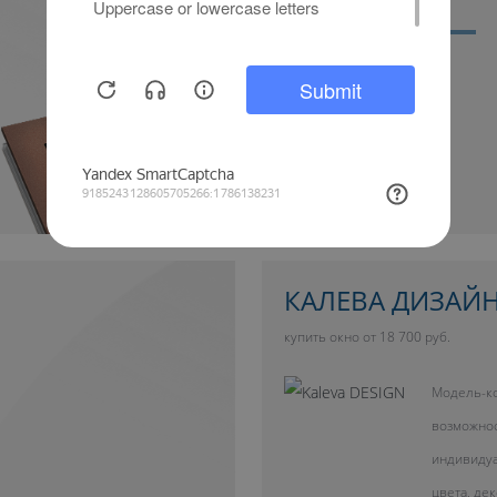
Дополнительный свет
КАЛЕВА ДИЗАЙ
купить окно от 18 700 руб.
Модель-ко
возможно
индивиду
цвета, де