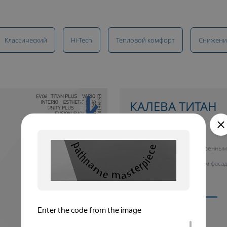
Классический
Hi-Tech
Тепловой комфорт
Снижени
10 ЛЕТ ГАРАНТИИ
КАЛЕВА ТИТАН
купить окно от 26 700 руб.
Окно со встроенным
алюминиевым фаса
Тепловой комфорт
Cнижение шума