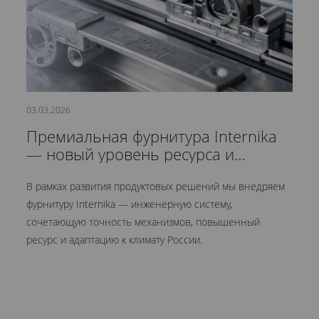
03.03.2026
21
Премиальная фурнитура Internika
С
— новый уровень ресурса и
д
герметичности
В рамках развития продуктовых решений мы внедряем
Мы
фурнитуру Internika — инженерную систему,
эт
сочетающую точность механизмов, повышенный
це
ресурс и адаптацию к климату России.
Кр
ув