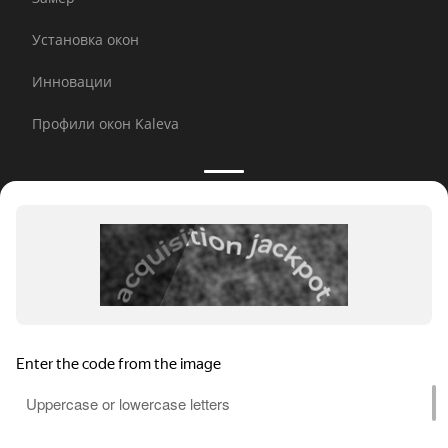
Установка окон
Инновации
Профили окон Kaleva
Принимаем к оплате:
E-mail рассылка
© 2026 Kaleva.
Все права защищены, копирование