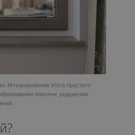
и. Игнорирование этого простого
 образованию плесени, ухудшению
аний.
й?