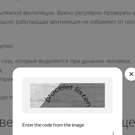
ытяжной вентиляции. Важно регулярно проверять е
красно работающая вентиляция не избавляет от не
елях:
газа, который выделяется при дыхании человека;
;
упреждение образования плесени;
ществ и микроорганизмов.
оветриваемого помещ