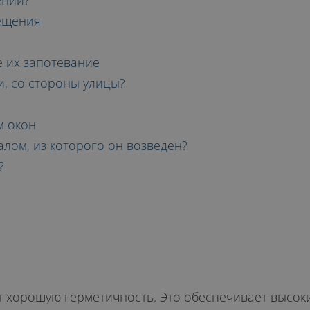
ений?
ещения
 их запотевание
и, со стороны улицы?
м окон
алом, из которого он возведен?
?
 хорошую герметичность. Это обеспечивает высок