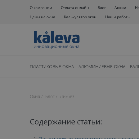
О компании
Оплата онлайн
Блог
Акции
Н
Цены на окна
Калькулятор окон
Наши работы
ПЛАСТИКОВЫЕ ОКНА
АЛЮМИНИЕВЫЕ ОКНА
БАЛ
Нет времени чита
Окна
Блог
Ликбез
время чтения: 40 минут
ПОЧЕМУ ПО
Содержание статьи: