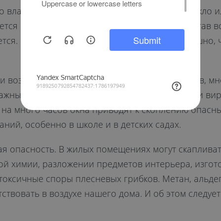
влаги. Это легко проверить, выдохнув на стекло ил
ается в помещении и изменяет химический состав в
ется. В результате в помещении становится душно,
и воздухе имеются колонии бактерий и вирусов, мн
важных рекомендаций врачей для профилактики вир
на много часов окна приводят к скоплению опасн
ий, особенно в школе и в детских садах.
ая опасность. В жилых помещениях могут скапливат
й химии, разложении предметов интерьера, изгот
токсичные споры плесневых грибков. Метан, альдег
ствовать в воздухе нашего дома. И об этом следуе